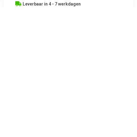
Leverbaar in 4 - 7 werkdagen
€ 81.52
Verzenden: € 6.99
8 days
€ 164.56
Verzenden: € 9.95
Voorradig.