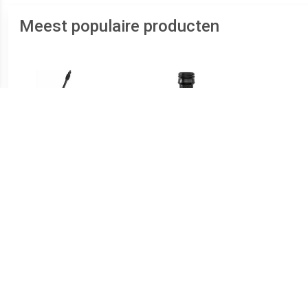
Meest populaire producten
€ 16.58
€ 2.99
Force Floorcleaner small -
3-weg koppeling
Accessoire