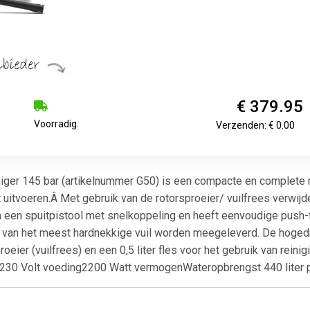
€ 379.95
Voorradig.
Verzenden: € 0.00
er 145 bar (artikelnummer G50) is een compacte en complete ma
 uitvoeren.Â Met gebruik van de rotorsproeier/ vuilfrees verwij
an een spuitpistool met snelkoppeling en heeft eenvoudige push-f
 van het meest hardnekkige vuil worden meegeleverd. De hogedru
proeier (vuilfrees) en een 0,5 liter fles voor het gebruik van 
230 Volt voeding2200 Watt vermogenWateropbrengst 440 liter 