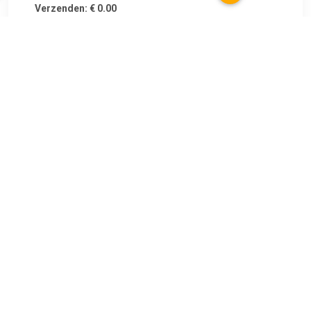
Verzenden: € 0.00
Voorradig.
.
TERUG
Algemeen
Koopadvies, FAQ over?
Privacy Policy
Cookies
Disclaimer