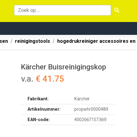
ssen
reinigingstools
hogedrukreiniger accessoires en
Kärcher Buisreinigingskop
v.a.
€ 41.75
Fabrikant:
Kärcher
Artikelnummer:
propwhr0000489
EAN-code:
4002667157369