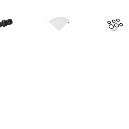
€ 3.48
€ 2.99
€ 3.7
2-weg koppeling
Drukspuit Filter 11156-20
O-Ring-