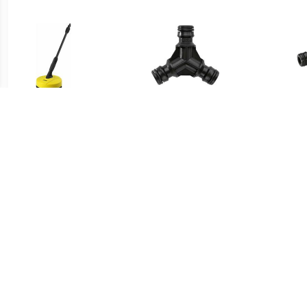
€ 16.58
€ 2.99
Force Floorcleaner small -
3-weg koppeling
Accessoire