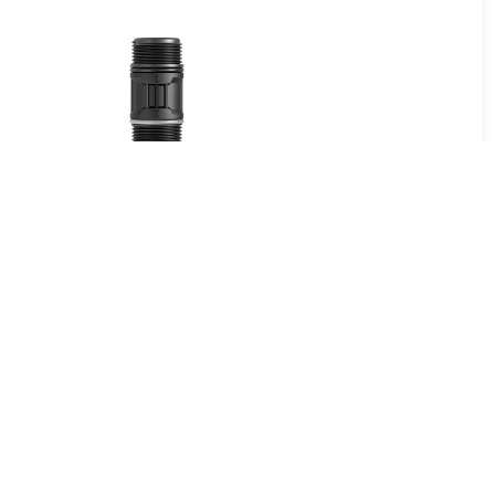
9
€ 5.79
Set
Aansluitadapter voor
pompen (Axiaal/Radiaal),
G1