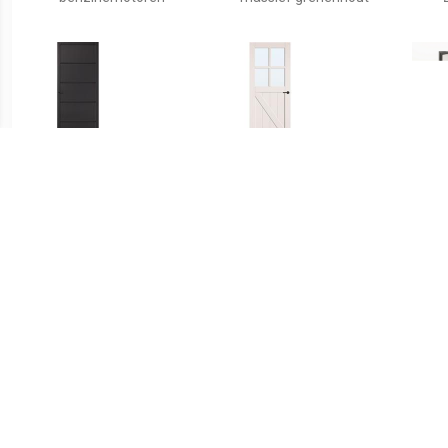
€ 90.00
€ 104.00
Industrial binnendeur
binnendeur season opdek
Sta
Heckfield zwart opdek
rechts 83x201,5cm
211
rechts 88x231,5 cm
Mat