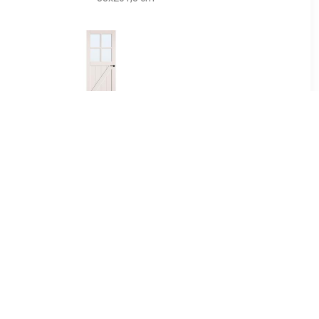
00
€ 220.00
at opdek
binnendeur porch stomp
211,5cm
83x231,5cm