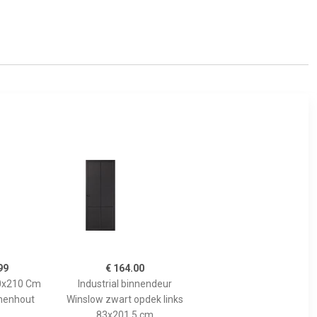
99
€ 164.00
70x210 Cm
Industrial binnendeur
nenhout
Winslow zwart opdek links
83x201,5 cm