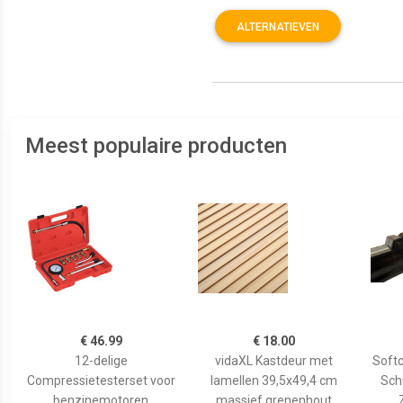
ALTERNATIEVEN
Meest populaire producten
€ 46.99
€ 18.00
12-delige
vidaXL Kastdeur met
Softc
Compressietesterset voor
lamellen 39,5x49,4 cm
Schu
benzinemotoren
massief grenenhout