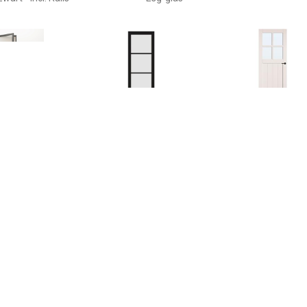
€ 649.00
€ 249.00
€ 235.
len Deur - Met Klink
Binnendeur Industrial
binnendeur o
.5x83 Linksdraaiend
Opdek Rechts 88x211,5
rechts 88x
 Glas - Zwart - Incl.
Cm
Kozijn