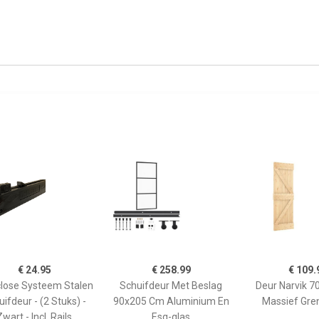
€ 24.95
€ 258.99
€ 109.
lose Systeem Stalen
Schuifdeur Met Beslag
Deur Narvik 
ifdeur - (2 Stuks) -
90x205 Cm Aluminium En
Massief Gre
Zwart - Incl. Rails
Esg-glas