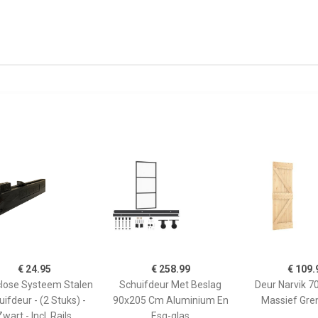
€ 24.95
€ 258.99
€ 109.
lose Systeem Stalen
Schuifdeur Met Beslag
Deur Narvik 
ifdeur - (2 Stuks) -
90x205 Cm Aluminium En
Massief Gre
Zwart - Incl. Rails
Esg-glas