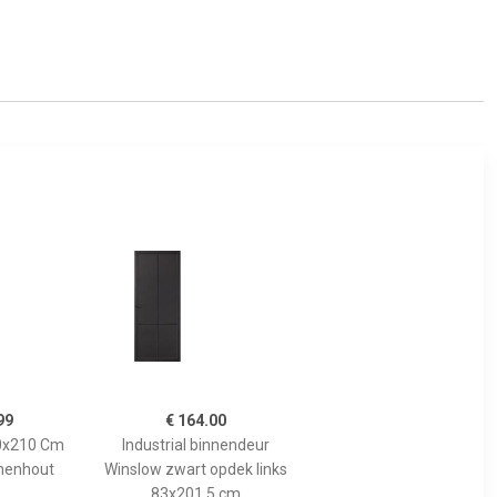
99
€ 164.00
70x210 Cm
Industrial binnendeur
nenhout
Winslow zwart opdek links
83x201,5 cm