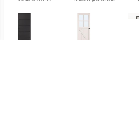
€ 90.00
€ 104.00
Industrial binnendeur
binnendeur season opdek
Sta
Heckfield zwart opdek
rechts 83x201,5cm
211
rechts 88x231,5 cm
Mat