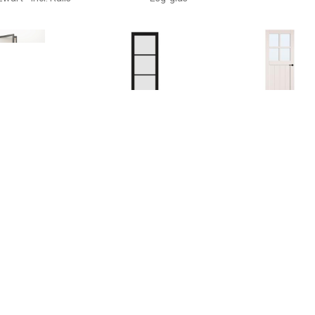
€ 649.00
€ 249.00
€ 235.
len Deur - Met Klink
Binnendeur Industrial
binnendeur o
.5x83 Linksdraaiend
Opdek Rechts 88x211,5
rechts 88x
 Glas - Zwart - Incl.
Cm
Kozijn