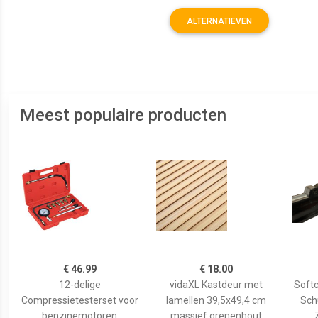
ALTERNATIEVEN
Meest populaire producten
€ 46.99
€ 18.00
12-delige
vidaXL Kastdeur met
Softc
Compressietesterset voor
lamellen 39,5x49,4 cm
Schu
benzinemotoren
massief grenenhout