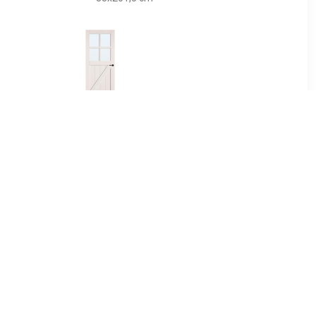
00
€ 220.00
at opdek
binnendeur porch stomp
211,5cm
83x231,5cm