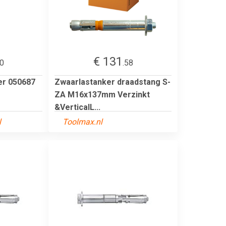
€ 131
70
.58
er 050687
Zwaarlastanker draadstang S-
ZA M16x137mm Verzinkt
&VerticalL...
l
Toolmax.nl