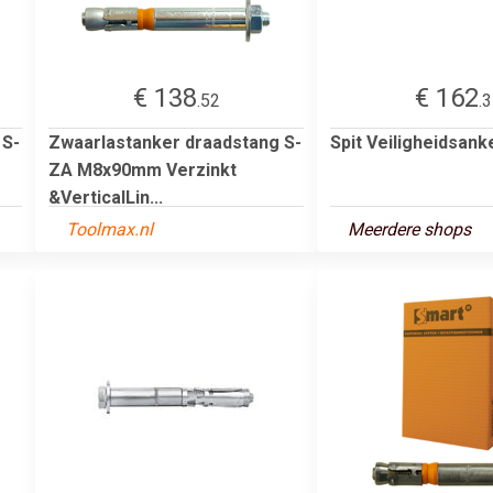
€ 138
€ 162
.52
.
 S-
Zwaarlastanker draadstang S-
Spit Veiligheidsank
ZA M8x90mm Verzinkt
&VerticalLin...
Toolmax.nl
Meerdere shops