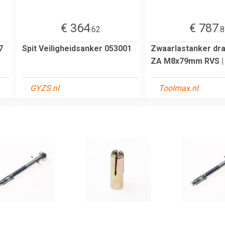
€ 364
€ 787
.62
.
7
Spit Veiligheidsanker 053001
Zwaarlastanker dra
ZA M8x79mm RVS | 5
GYZS.nl
Toolmax.nl