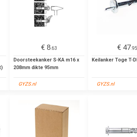
€ 8
€ 47
.63
.9
Doorsteekanker S-KA m16 x
Keilanker Toge T-
t)
208mm dikte 95mm
GYZS.nl
GYZS.nl