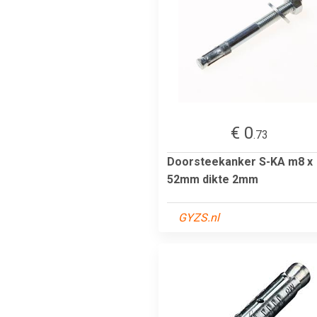
€ 0
.73
Doorsteekanker S-KA m8 x
52mm dikte 2mm
GYZS.nl