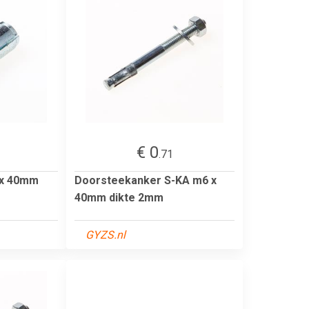
€ 0
.71
 x 40mm
Doorsteekanker S-KA m6 x
40mm dikte 2mm
GYZS.nl