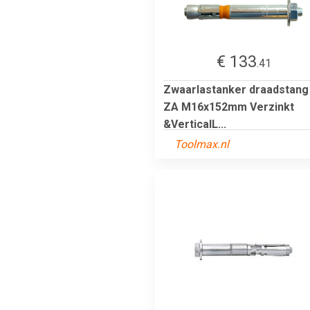
€ 133
.41
Zwaarlastanker draadstang
ZA M16x152mm Verzinkt
&VerticalL...
Toolmax.nl