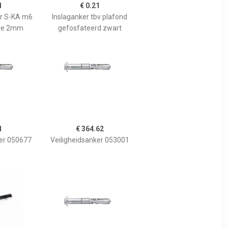
1
€ 0.21
r S-KA m6
Inslaganker tbv plafond
te 2mm
gefosfateerd zwart
1
€ 364.62
ker 050677
Veiligheidsanker 053001