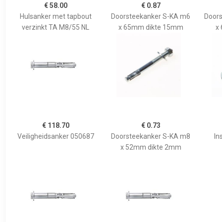
€ 58.00
€ 0.87
Hulsanker met tapbout
Doorsteekanker S-KA m6
Door
verzinkt TA M8/55 NL
x 65mm dikte 15mm
x
€ 118.70
€ 0.73
Veiligheidsanker 050687
Doorsteekanker S-KA m8
In
x 52mm dikte 2mm