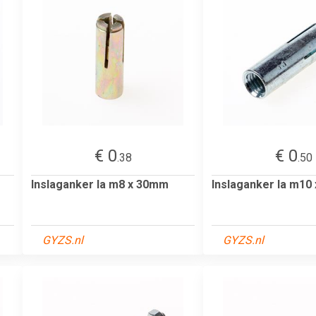
€ 0
€ 0
.38
.50
Inslaganker la m8 x 30mm
Inslaganker la m10
GYZS.nl
GYZS.nl