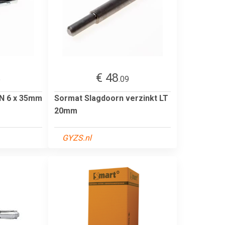
€ 48
5
.09
DN 6 x 35mm
Sormat Slagdoorn verzinkt LT
20mm
GYZS.nl