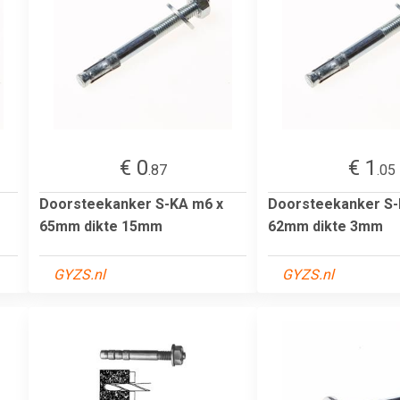
€ 0
€ 1
.87
.05
Doorsteekanker S-KA m6 x
Doorsteekanker S-
65mm dikte 15mm
62mm dikte 3mm
GYZS.nl
GYZS.nl