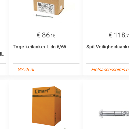
€ 86
€ 118
.15
.
Toge keilanker t-dn 6/65
Spit Veiligheidsank
NL
GYZS.nl
Fietsaccessoires.n