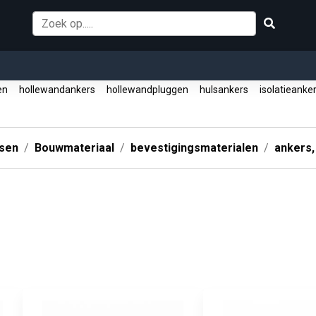
gen
hollewandankers
hollewandpluggen
hulsankers
isolatieanke
ssen
Bouwmateriaal
bevestigingsmaterialen
ankers,