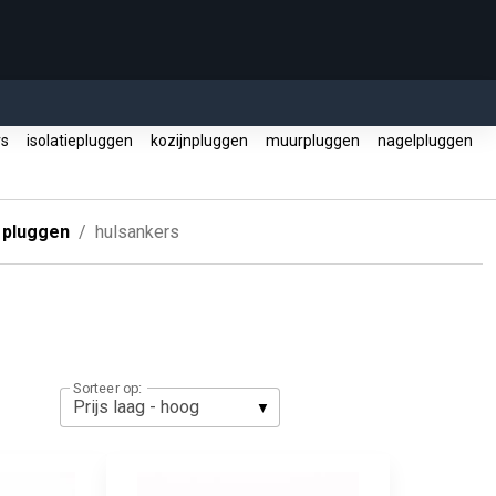
rs
isolatiepluggen
kozijnpluggen
muurpluggen
nagelpluggen
 pluggen
hulsankers
Sorteer op: