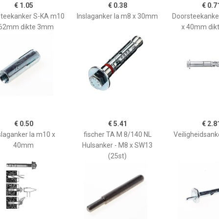
€ 1.05
€ 0.38
€ 0.7
steekanker S-KA m10
Inslaganker la m8 x 30mm
Doorsteekanke
 62mm dikte 3mm
x 40mm dik
€ 0.50
€ 5.41
€ 2.8
slaganker la m10 x
fischer TA M 8/140 NL
Veiligheidsan
40mm
Hulsanker - M8 x SW13
(25st)