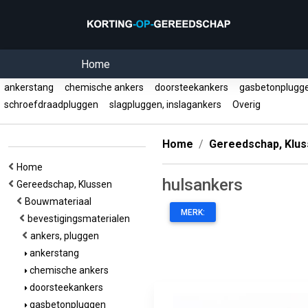
Home
ankerstang
chemische ankers
doorsteekankers
gasbetonplug
schroefdraadpluggen
slagpluggen, inslagankers
Overig
Home
Gereedschap, Klu
Home
hulsankers
Gereedschap, Klussen
Bouwmateriaal
MERK:
bevestigingsmaterialen
ankers, pluggen
ankerstang
chemische ankers
doorsteekankers
gasbetonpluggen