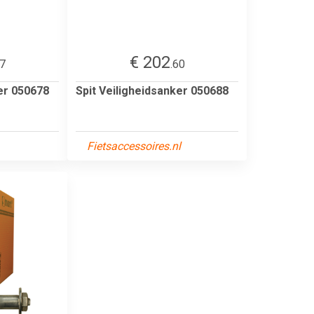
€ 202
37
.60
er 050678
Spit Veiligheidsanker 050688
Fietsaccessoires.nl