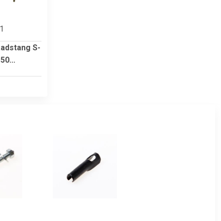
81
adstang S-
0...