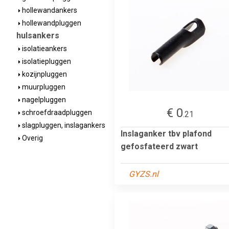
hollewandankers
hollewandpluggen
hulsankers
isolatieankers
isolatiepluggen
kozijnpluggen
muurpluggen
nagelpluggen
€ 0
schroefdraadpluggen
.21
slagpluggen, inslagankers
Inslaganker tbv plafond
Overig
gefosfateerd zwart
GYZS.nl