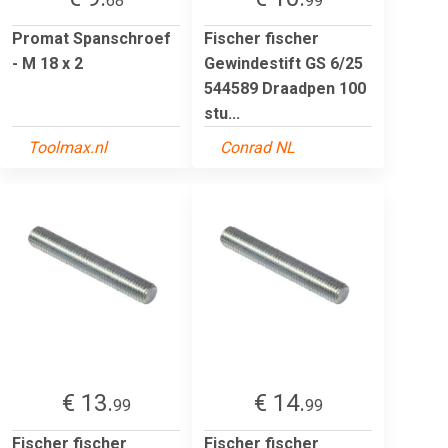
68
99
Promat Spanschroef
Fischer fischer
- M 18 x 2
Gewindestift GS 6/25
544589 Draadpen 100
stu...
Toolmax.nl
Conrad NL
€ 13.
€ 14.
99
99
Fischer fischer
Fischer fischer