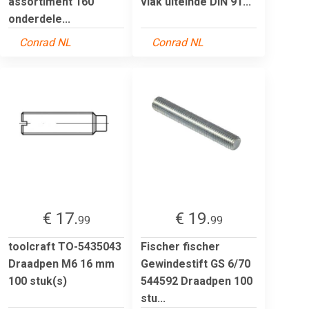
assortiment 160
vlak uiteinde DIN 91...
onderdele...
Conrad NL
Conrad NL
€ 17.
€ 19.
99
99
toolcraft TO-5435043
Fischer fischer
Draadpen M6 16 mm
Gewindestift GS 6/70
100 stuk(s)
544592 Draadpen 100
stu...