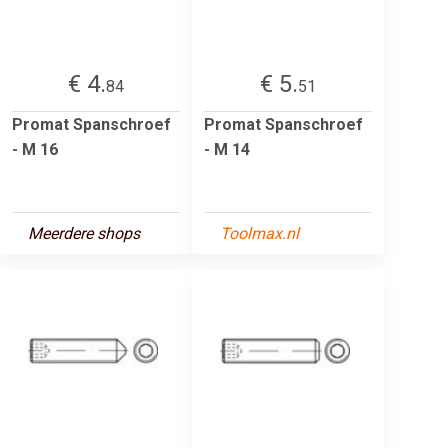
€ 4.
€ 5.
84
51
Promat Spanschroef
Promat Spanschroef
- M 16
- M 14
Meerdere shops
Toolmax.nl