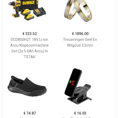
€ 333.52
€ 1896.00
DCD800H2T 18V Li-ion
Trouwringen Geel En
Accu Klopboormachine
Witgoud 3,5mm
Set (2x 5.0Ah Accu) In
TSTAK
€ 74.87
€ 16.03