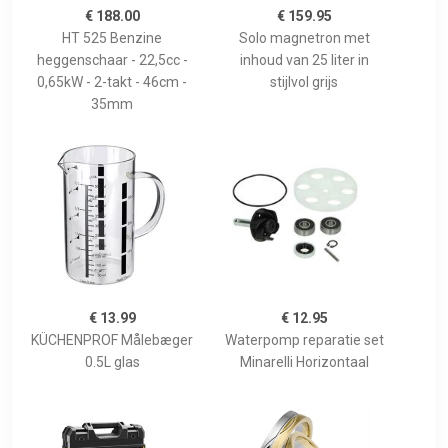
€ 188.00
€ 159.95
HT 525 Benzine
Solo magnetron met
heggenschaar - 22,5cc -
inhoud van 25 liter in
0,65kW - 2-takt - 46cm -
stijlvol grijs
35mm
€ 13.99
€ 12.95
KÜCHENPROF Målebæger
Waterpomp reparatie set
0.5L glas
Minarelli Horizontaal