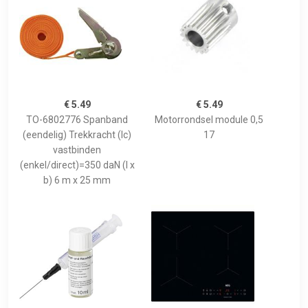
€ 5.49
€ 5.49
TO-6802776 Spanband
Motorrondsel module 0,5
(eendelig) Trekkracht (lc)
17
vastbinden
(enkel/direct)=350 daN (l x
b) 6 m x 25 mm