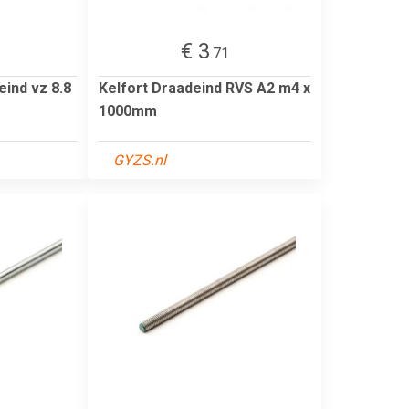
€ 3
.71
ind vz 8.8
Kelfort Draadeind RVS A2 m4 x
1000mm
GYZS.nl