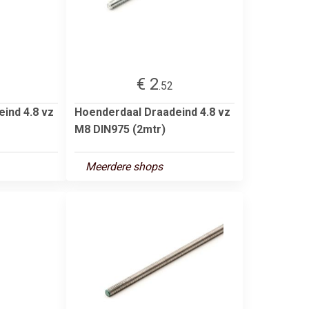
€ 2
.52
ind 4.8 vz
Hoenderdaal Draadeind 4.8 vz
M8 DIN975 (2mtr)
Meerdere shops