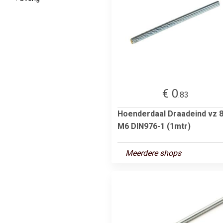
€ 0
.83
Hoenderdaal Draadeind vz 8
M6 DIN976-1 (1mtr)
Meerdere shops