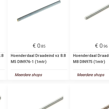
€ 0
€ 0
.85
.96
.8
Hoenderdaal Draadeind vz 8.8
Hoenderdaal Draade
M5 DIN976-1 (1mtr)
M8 DIN975 (1mtr)
Meerdere shops
Meerdere shops