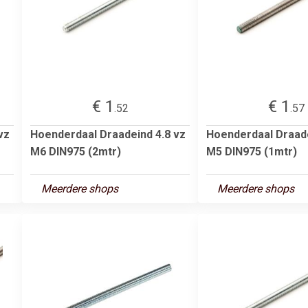
€ 1
€ 1
.52
.57
vz
Hoenderdaal Draadeind 4.8 vz
Hoenderdaal Draad
M6 DIN975 (2mtr)
M5 DIN975 (1mtr)
Meerdere shops
Meerdere shops