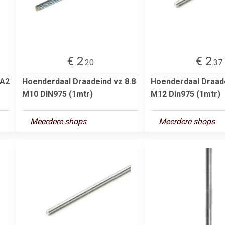
€ 2
€ 2
.20
.37
 A2
Hoenderdaal Draadeind vz 8.8
Hoenderdaal Draade
M10 DIN975 (1mtr)
M12 Din975 (1mtr)
Meerdere shops
Meerdere shops