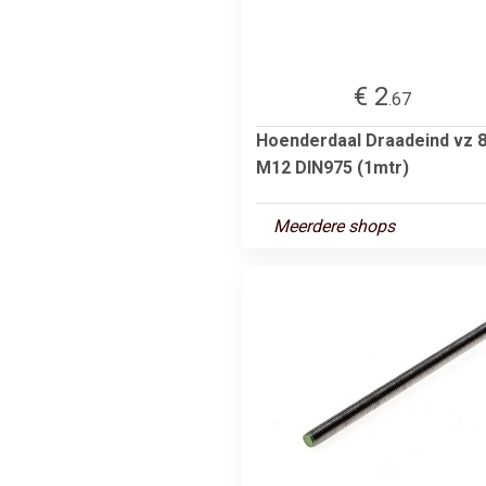
€ 2
.67
Hoenderdaal Draadeind vz 8
M12 DIN975 (1mtr)
Meerdere shops