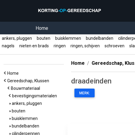
Home
ankers, pluggen
bouten
buisklemmen
bundelbanden
cilinder
nagels
nieten en brads
ringen
ringen, schijven
schroeven
sl
Home
Gereedschap, Klu
Home
draadeinden
Gereedschap, Klussen
Bouwmateriaal
MERK:
bevestigingsmaterialen
ankers, pluggen
bouten
buisklemmen
bundelbanden
cilinderpennen