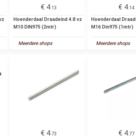
€ 4
€ 4
.13
.14
vz
Hoenderdaal Draadeind 4.8 vz
Hoenderdaal Draade
M10 DIN975 (2mtr)
M16 Din975 (1mtr)
Meerdere shops
Meerdere shops
€ 4
€ 4
.73
.77