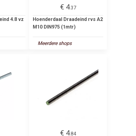
€ 4
.37
ind 4.8 vz
Hoenderdaal Draadeind rvs A2
M10 DIN975 (1mtr)
Meerdere shops
€ 4
.84