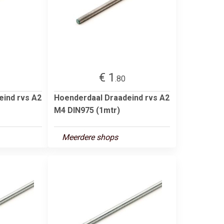
€ 1
.80
eind rvs A2
Hoenderdaal Draadeind rvs A2
M4 DIN975 (1mtr)
Meerdere shops