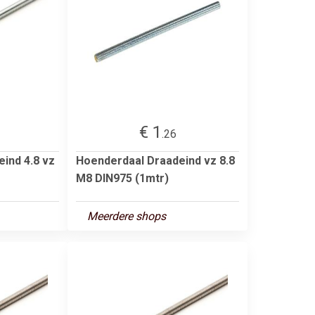
€ 1
.26
ind 4.8 vz
Hoenderdaal Draadeind vz 8.8
M8 DIN975 (1mtr)
Meerdere shops