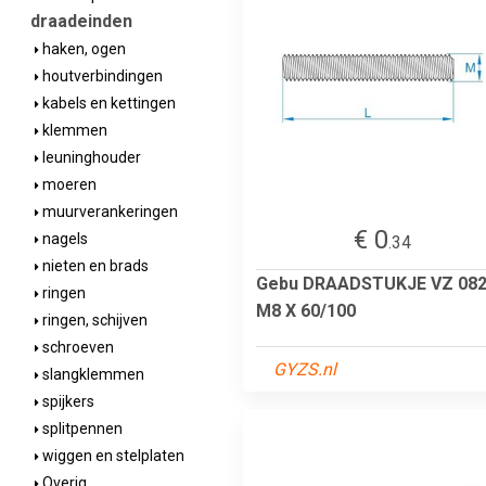
draadeinden
haken, ogen
houtverbindingen
kabels en kettingen
klemmen
leuninghouder
moeren
muurverankeringen
€ 0
nagels
.34
nieten en brads
Gebu DRAADSTUKJE VZ 08
ringen
M8 X 60/100
ringen, schijven
schroeven
GYZS.nl
slangklemmen
spijkers
splitpennen
wiggen en stelplaten
Overig