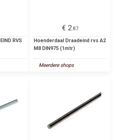
€ 2
.87
DEIND RVS
Hoenderdaal Draadeind rvs A2
M8 DIN975 (1mtr)
Meerdere shops