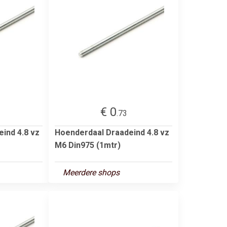
€ 0
.73
ind 4.8 vz
Hoenderdaal Draadeind 4.8 vz
M6 Din975 (1mtr)
Meerdere shops