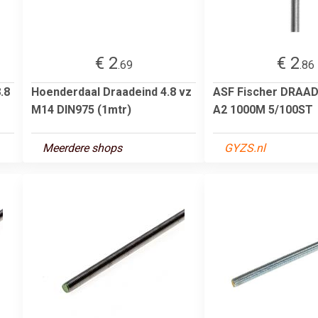
€ 2
€ 2
.69
.86
.8
Hoenderdaal Draadeind 4.8 vz
ASF Fischer DRAA
M14 DIN975 (1mtr)
A2 1000M 5/100ST
Meerdere shops
GYZS.nl