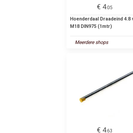
€ 4
.05
Hoenderdaal Draadeind 4.8 
M18 DIN975 (1mtr)
Meerdere shops
€ 4
.63