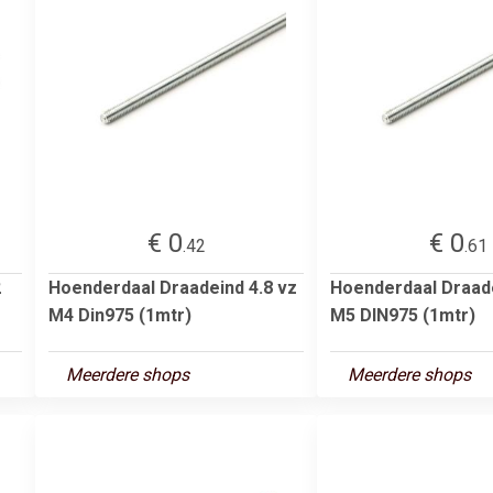
€ 0
€ 0
.42
.61
2
Hoenderdaal Draadeind 4.8 vz
Hoenderdaal Draade
M4 Din975 (1mtr)
M5 DIN975 (1mtr)
Meerdere shops
Meerdere shops