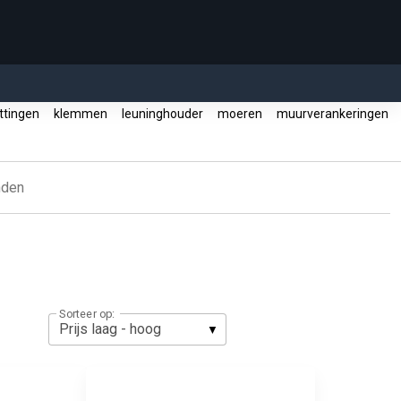
ettingen
klemmen
leuninghouder
moeren
muurverankeringen
nden
Sorteer op: