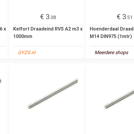
€ 3
€ 3
.38
.51
6 x
Kelfort Draadeind RVS A2 m3 x
Hoenderdaal Draade
1000mm
M14 DIN975 (1mtr)
GYZS.nl
Meerdere shops