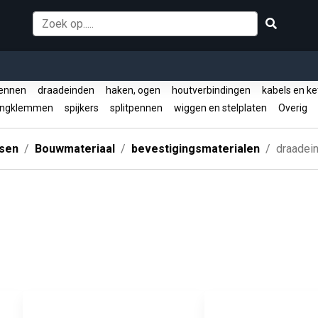
pennen
draadeinden
haken, ogen
houtverbindingen
kabels en k
angklemmen
spijkers
splitpennen
wiggen en stelplaten
Overig
ssen
Bouwmateriaal
bevestigingsmaterialen
draadei