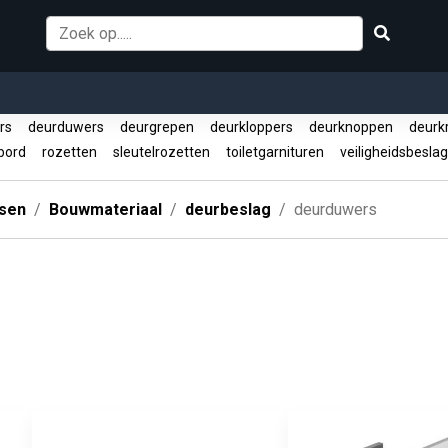
ers
deurduwers
deurgrepen
deurkloppers
deurknoppen
deurkr
bord
rozetten
sleutelrozetten
toiletgarnituren
veiligheidsbesla
ssen
Bouwmateriaal
deurbeslag
deurduwers