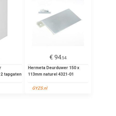
€ 94
5
.54
r
Hermeta Deurduwer 150 x
2 tapgaten
113mm naturel 4321-01
GYZS.nl