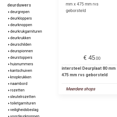
deurduwers
deurgrepen
deurkloppers
deurknoppen
deurkrukgarnituren
deurkrukken
deurschilden
deurspionnen
€ 45
deurstoppers
.00
huisnummers
intersteel Deurplaat 80 mm 
kantschuiven
475 mm rvs geborsteld
knopkrukken
naambord
Meerdere shops
rozetten
sleutelrozetten
toiletgarnituren
veiligheidsbeslag
voordeurknoppen