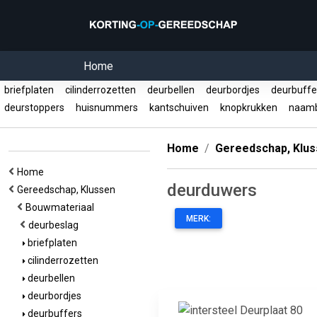
Home
briefplaten
cilinderrozetten
deurbellen
deurbordjes
deurbuff
deurstoppers
huisnummers
kantschuiven
knopkrukken
naam
Home
Gereedschap, Klu
Home
deurduwers
Gereedschap, Klussen
Bouwmateriaal
MERK:
deurbeslag
briefplaten
cilinderrozetten
deurbellen
deurbordjes
deurbuffers