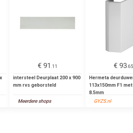
€ 91
€ 93
.11
.6
x
intersteel Deurplaat 200 x 900
Hermeta deurduwe
mm rvs geborsteld
113x150mm F1 met 
8.5mm
Meerdere shops
GYZS.nl