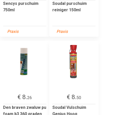
Sencys purschuim
Soudal purschuim
750ml
reiniger 150ml
Praxis
Praxis
€ 8.
€ 8.
26
50
Den braven zwaluw pu
Soudal Vulschuim
foam b3 360 graden
Genius Hoog