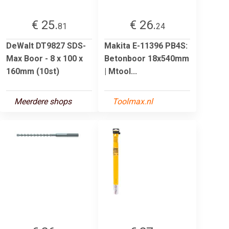
€ 25.
€ 26.
81
24
DeWalt DT9827 SDS-
Makita E-11396 PB4S:
Max Boor - 8 x 100 x
Betonboor 18x540mm
160mm (10st)
| Mtool...
Meerdere shops
Toolmax.nl