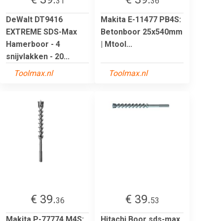
31
36
DeWalt DT9416
Makita E-11477 PB4S:
EXTREME SDS-Max
Betonboor 25x540mm
Hamerboor - 4
| Mtool...
snijvlakken - 20...
Toolmax.nl
Toolmax.nl
€ 39.
€ 39.
36
53
Makita P-77774 M4S:
Hitachi Boor sds-max