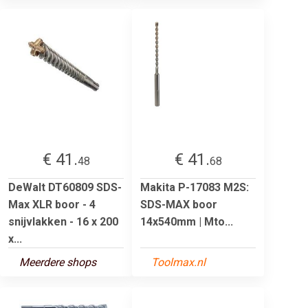
€ 41.
€ 41.
48
68
DeWalt DT60809 SDS-
Makita P-17083 M2S:
Max XLR boor - 4
SDS-MAX boor
snijvlakken - 16 x 200
14x540mm | Mto...
x...
Meerdere shops
Toolmax.nl