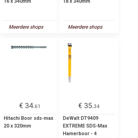
16 x 340mm
18 x 340mm
Meerdere shops
Meerdere shops
€ 34.
€ 35.
61
34
Hitachi Boor sds-max
DeWalt DT9409
20 x 320mm
EXTREME SDS-Max
Hamerboor - 4