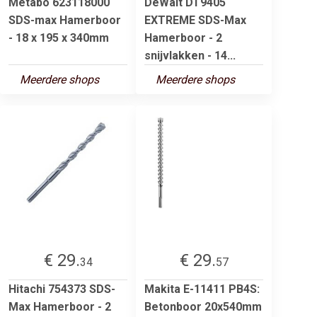
Metabo 623118000
DeWalt DT9405
SDS-max Hamerboor
EXTREME SDS-Max
- 18 x 195 x 340mm
Hamerboor - 2
snijvlakken - 14...
Meerdere shops
Meerdere shops
€ 29.
€ 29.
34
57
Hitachi 754373 SDS-
Makita E-11411 PB4S:
Max Hamerboor - 2
Betonboor 20x540mm