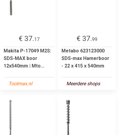
€ 37.
€ 37.
17
99
Makita P-17049 M2S:
Metabo 623123000
SDS-MAX boor
SDS-max Hamerboor
12x540mm | Mto...
- 22 x 415 x 540mm
Toolmax.nl
Meerdere shops