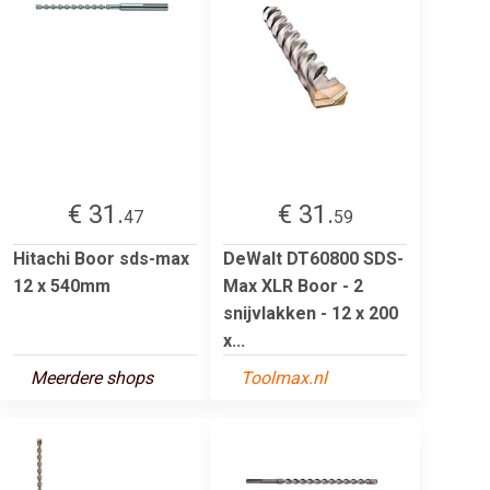
€ 31.
€ 31.
47
59
Hitachi Boor sds-max
DeWalt DT60800 SDS-
12 x 540mm
Max XLR Boor - 2
snijvlakken - 12 x 200
x...
Meerdere shops
Toolmax.nl