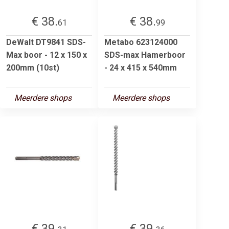
€ 38.
€ 38.
61
99
DeWalt DT9841 SDS-
Metabo 623124000
Max boor - 12 x 150 x
SDS-max Hamerboor
200mm (10st)
- 24 x 415 x 540mm
Meerdere shops
Meerdere shops
€ 39.
€ 39.