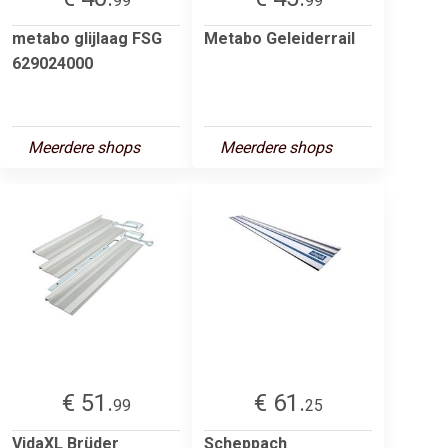
99
99
metabo glijlaag FSG
Metabo Geleiderrail
629024000
Meerdere shops
Meerdere shops
€ 51.
€ 61.
99
25
VidaXL Brüder
Scheppach