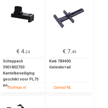
€ 4.
€ 7.
24
49
Scheppach
Kwb 784400
3901802703
Geleiderrail
Kantelbeveiliging
geschikt voor PL75
en...
Toolmax.nl
Conrad NL