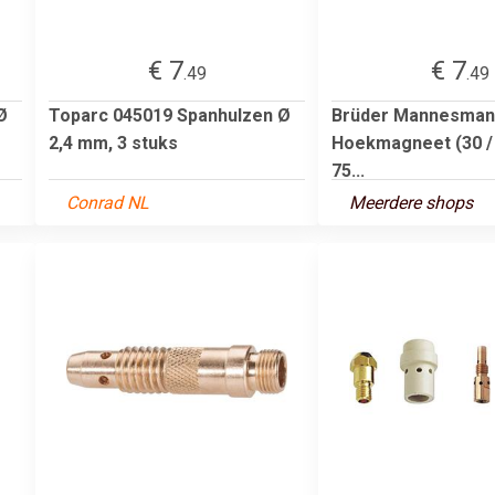
€ 7
€ 7
.49
.49
Ø
Toparc 045019 Spanhulzen Ø
Brüder Mannesman
2,4 mm, 3 stuks
Hoekmagneet (30 / 4
75...
Conrad NL
Meerdere shops