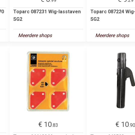
.99
.29
70
Toparc 087231 Wig-lasstaven
Toparc 087224 Wig
SG2
SG2
Meerdere shops
Meerdere shops
€ 10
€ 10
.83
.9