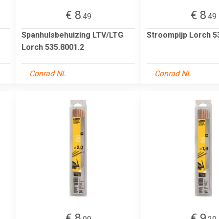
€ 8
€ 8
.49
.49
Spanhulsbehuizing LTV/LTG
Stroompijp Lorch 5
Lorch 535.8001.2
Conrad NL
Conrad NL
€ 8
€ 9