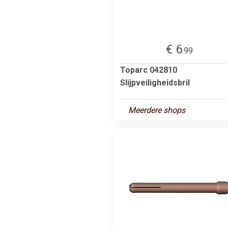
€ 6
.99
Toparc 042810
Slijpveiligheidsbril
Meerdere shops