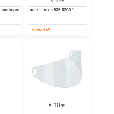
.49
-lasstaven
Lasbril Lorch 535.8200.1
Conrad NL
€ 10
0
.99