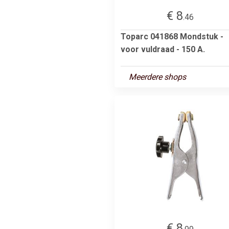
€ 8
.46
Toparc 041868 Mondstuk -
voor vuldraad - 150 A.
Meerdere shops
€ 8