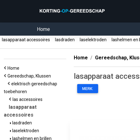
Home
lasapparaat accessoires
lasdraden
laselektroden
lashelmen en b
Home
Gereedschap, Klu
Home
lasapparaat access
Gereedschap, Klussen
elektrisch gereedschap
MERK:
toebehoren
las accessoires
lasapparaat
accessoires
lasdraden
laselektroden
lashelmen en brillen