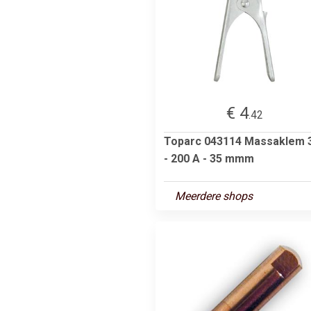
€ 4
.42
Toparc 043114 Massaklem 
- 200 A - 35 mmm
Meerdere shops