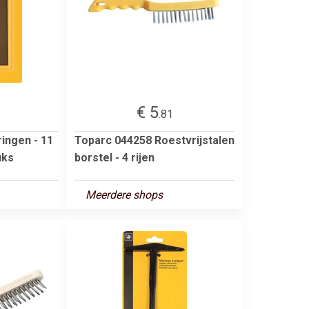
€ 5
.81
ingen - 11
Toparc 044258 Roestvrijstalen
uks
borstel - 4 rijen
Meerdere shops