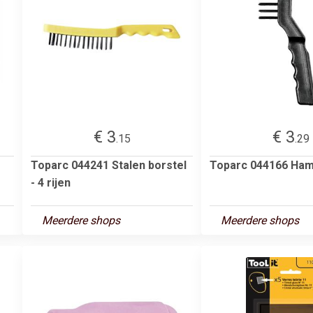
€ 3
€ 3
.15
.29
Toparc 044241 Stalen borstel
Toparc 044166 Ham
- 4 rijen
Meerdere shops
Meerdere shops