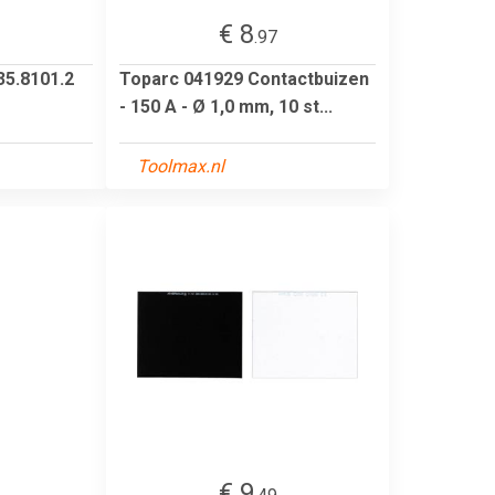
€ 8
.97
35.8101.2
Toparc 041929 Contactbuizen
- 150 A - Ø 1,0 mm, 10 st...
Toolmax.nl
€ 9