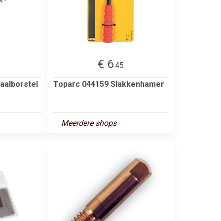
€ 6
.45
aalborstel
Toparc 044159 Slakkenhamer
Meerdere shops