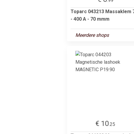
.99
Toparc 043213 Massaklem 
- 400 A - 70 mmm
Meerdere shops
€ 10
.25