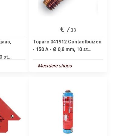
€ 7
.33
gaas,
Toparc 041912 Contactbuizen
- 150 A - Ø 0,8 mm, 10 st...
 st...
Meerdere shops