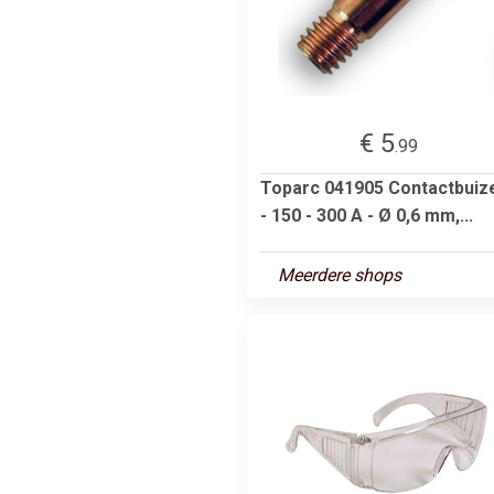
€ 5
.99
Toparc 041905 Contactbuiz
- 150 - 300 A - Ø 0,6 mm,...
Meerdere shops