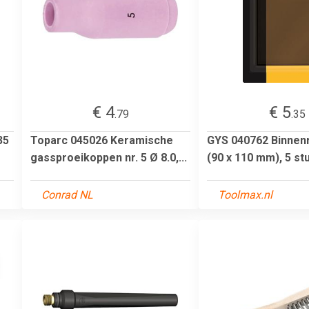
€ 4
€ 5
.79
.35
35
Toparc 045026 Keramische
GYS 040762 Binnenr
gassproeikoppen nr. 5 Ø 8.0,...
(90 x 110 mm), 5 st
Conrad NL
Toolmax.nl