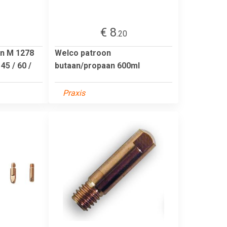
€ 8
.20
n M 1278
Welco patroon
5 / 60 /
butaan/propaan 600ml
Praxis