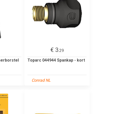
€ 3
.29
erborstel
Toparc 044944 Spankap - kort
Conrad NL