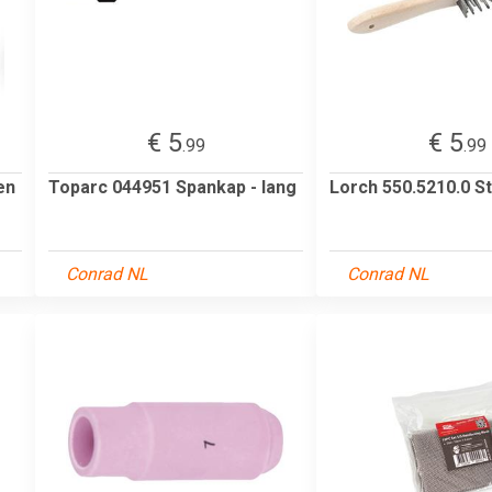
€ 5
€ 5
.99
.99
en
Toparc 044951 Spankap - lang
Lorch 550.5210.0 St
Conrad NL
Conrad NL