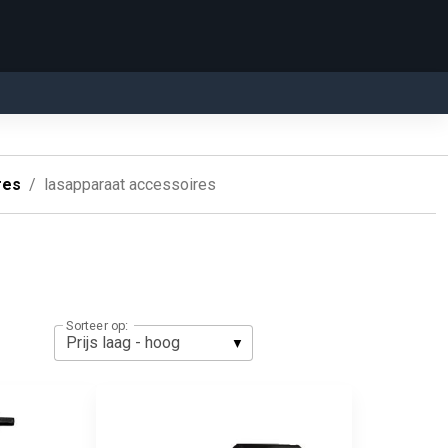
res
lasapparaat accessoires
Sorteer op: