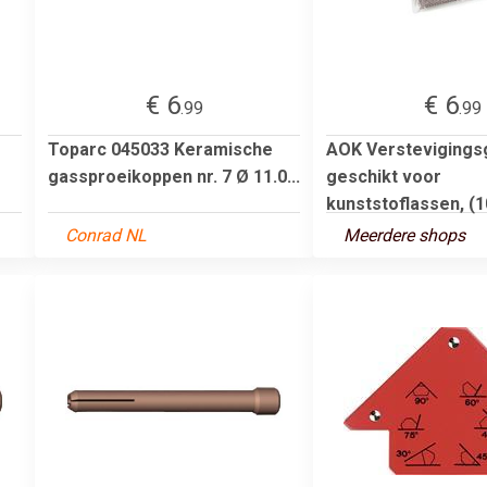
€ 6
€ 6
.99
.99
Toparc 045033 Keramische
AOK Verstevigings
gassproeikoppen nr. 7 Ø 11.0...
geschikt voor
kunststoflassen, (10
Conrad NL
Meerdere shops