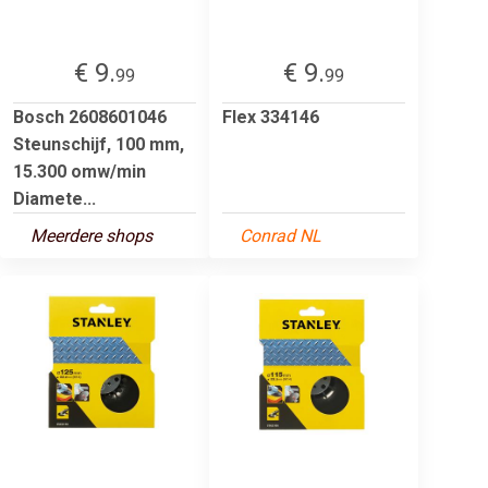
€ 9.
€ 9.
99
99
Bosch 2608601046
Flex 334146
Steunschijf, 100 mm,
15.300 omw/min
Diamete...
Meerdere shops
Conrad NL