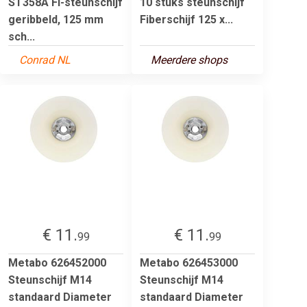
ST358A FI-steunschijf
10 stuks steunschijf
geribbeld, 125 mm
Fiberschijf 125 x...
sch...
Conrad NL
Meerdere shops
€ 11.
€ 11.
99
99
Metabo 626452000
Metabo 626453000
Steunschijf M14
Steunschijf M14
standaard Diameter
standaard Diameter