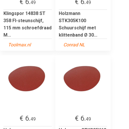
€ 6.
€ 6.
49
49
Klingspor 14838 ST
Holzmann
358 FI-steunschijf,
STK305K100
115 mm schroefdraad
Schuurschijf met
M...
klittenband Ø 30...
Toolmax.nl
Conrad NL
€ 6.
€ 6.
49
49