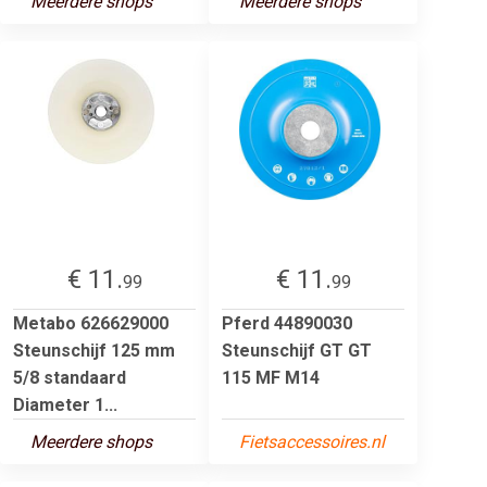
Meerdere shops
Meerdere shops
€ 11.
€ 11.
99
99
Metabo 626629000
Pferd 44890030
Steunschijf 125 mm
Steunschijf GT GT
5/8 standaard
115 MF M14
Diameter 1...
Meerdere shops
Fietsaccessoires.nl