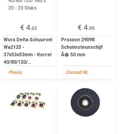
€ 4.
€ 4.
63
99
Worx Delta Schuurvel
Proxxon 29098
Wa2125 -
Schuimsteunschijf
37x53x53mm - Korrel
Ã� 50 mm
40/80/120/...
Praxis
Conrad NL