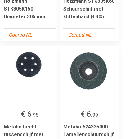
Holzmann
Holzmann STK305K60
STK305K150
Schuurschijf met
Diameter 305 mm
klittenband Ø 305...
Conrad NL
Conrad NL
€ 6.
€ 6.
95
99
Metabo hecht-
Metabo 624335000
tussenschijf met
Lamellenschuurschijf