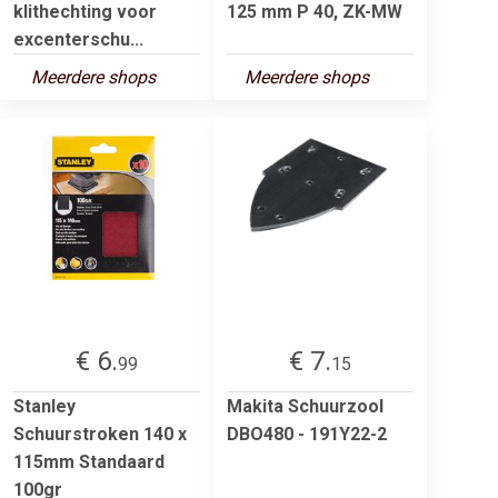
klithechting voor
125 mm P 40, ZK-MW
excenterschu...
Meerdere shops
Meerdere shops
€ 6.
€ 7.
99
15
Stanley
Makita Schuurzool
Schuurstroken 140 x
DBO480 - 191Y22-2
115mm Standaard
100gr