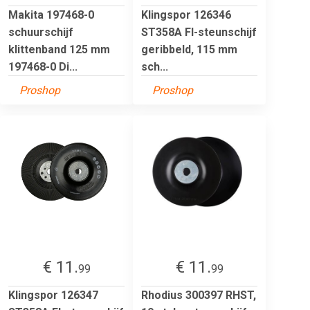
Makita 197468-0
Klingspor 126346
schuurschijf
ST358A FI-steunschijf
klittenband 125 mm
geribbeld, 115 mm
197468-0 Di...
sch...
Proshop
Proshop
€ 11.
€ 11.
99
99
Klingspor 126347
Rhodius 300397 RHST,