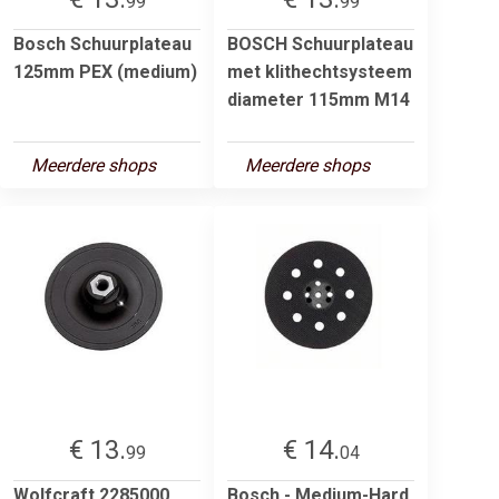
99
99
Bosch Schuurplateau
BOSCH Schuurplateau
125mm PEX (medium)
met klithechtsysteem
diameter 115mm M14
Meerdere shops
Meerdere shops
€ 13.
€ 14.
99
04
Wolfcraft 2285000
Bosch - Medium-Hard