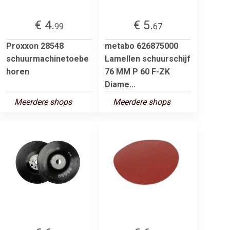
€ 4.
€ 5.
99
67
Proxxon 28548
metabo 626875000
schuurmachinetoebe
Lamellen schuurschijf
horen
76 MM P 60 F-ZK
Diame...
Meerdere shops
Meerdere shops