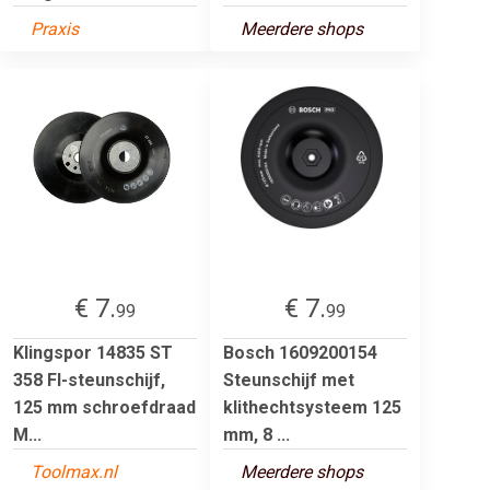
Praxis
Meerdere shops
€ 7.
€ 7.
99
99
Klingspor 14835 ST
Bosch 1609200154
358 FI-steunschijf,
Steunschijf met
125 mm schroefdraad
klithechtsysteem 125
M...
mm, 8 ...
Toolmax.nl
Meerdere shops