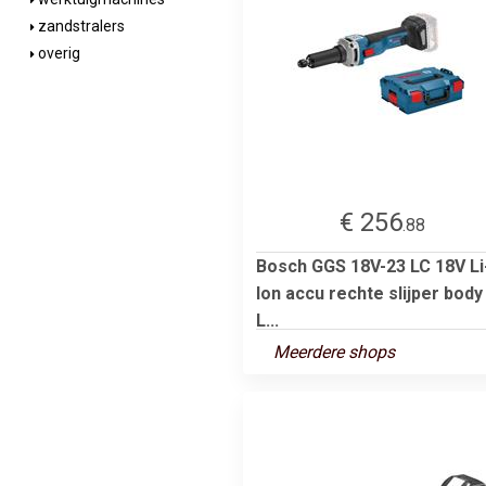
zandstralers
overig
€ 256
.88
Bosch GGS 18V-23 LC 18V Li
Ion accu rechte slijper body 
L...
Meerdere shops