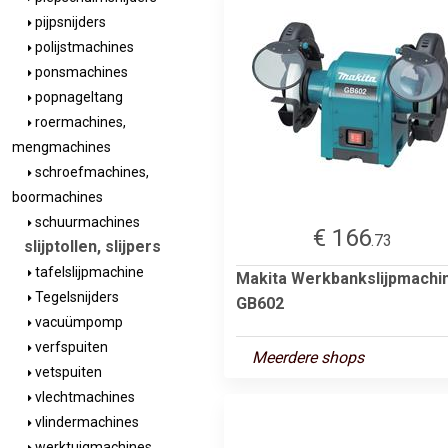
pijpsnijders
polijstmachines
ponsmachines
popnageltang
roermachines,
mengmachines
schroefmachines,
boormachines
schuurmachines
€ 166
.73
slijptollen, slijpers
tafelslijpmachine
Makita Werkbankslijpmachi
Tegelsnijders
GB602
vacuümpomp
verfspuiten
Meerdere shops
vetspuiten
vlechtmachines
vlindermachines
werktuigmachines