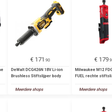
€ 171
€ 179
.90
.
ne
DeWalt DCG426N 18V Li-ion
Milwaukee M12 FDG
Brushless Stiftslijper body
FUEL rechte stiftsli.
Meerdere shops
Meerdere shops