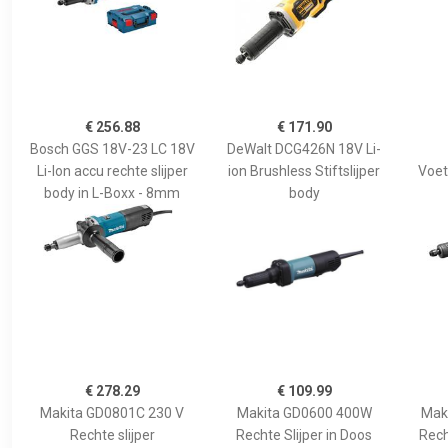
€ 256.88
€ 171.90
Bosch GGS 18V-23 LC 18V
DeWalt DCG426N 18V Li-
Li-Ion accu rechte slijper
ion Brushless Stiftslijper
Voet
body in L-Boxx - 8mm
body
€ 278.29
€ 109.99
Makita GD0801C 230 V
Makita GD0600 400W
Mak
Rechte slijper
Rechte Slijper in Doos
Rech