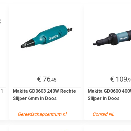
€ 76
€ 109
.45
.
 1
Makita GD0603 240W Rechte
Makita GD0600 400
Slijper 6mm in Doos
Slijper in Doos
Gereedschapcentrum.nl
Conrad NL