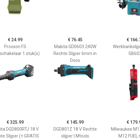
€ 24.99
€ 76.45
€ 166.
Proxxon FS
Makita GD0603 240W
Werkbankslij
schakelaar 1 stuk(s)
Rechte Slijper 6mm in
GB60
Doos
€ 325.99
€ 145.99
€ 179.
ita DGD800RTJ 18 V
DGD801Z 18 V Rechte
Milwaukee M12
te Slijper (+ GRATIS
slijper | Mtools
M12 FUEL 