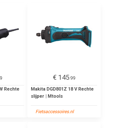
€ 145
99
.99
W Rechte
Makita DGD801Z 18 V Rechte
slijper | Mtools
Fietsaccessoires.nl