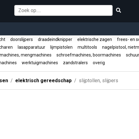
ucht
doorslijpers
draadeindknipper
elektrische zagen
frees- en 
scharen
lasapparatuur
lijmpistolen
multitools
nagelpistool, nie
machines, mengmachines
schroefmachines, boormachines
schuu
machines
werktuigmachines
zandstralers
overig
ssen
elektrisch gereedschap
slijptollen, slijpers