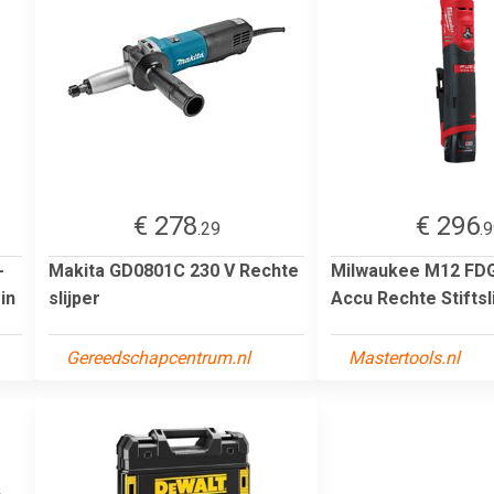
€ 278
€ 296
.29
.
-
Makita GD0801C 230 V Rechte
Milwaukee M12 FDG
in
slijper
Accu Rechte Stiftslij
Gereedschapcentrum.nl
Mastertools.nl