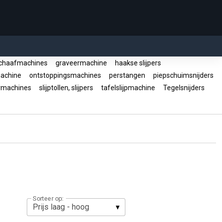
schaafmachines
graveermachine
haakse slijpers
tmachine
ontstoppingsmachines
perstangen
piepschuimsnijders
rmachines
slijptollen, slijpers
tafelslijpmachine
Tegelsnijders
Sorteer op: