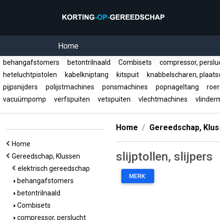
Home
behangafstomers
betontrilnaald
Combisets
compressor, persl
heteluchtpistolen
kabelkniptang
kitspuit
knabbelscharen, plaat
pijpsnijders
polijstmachines
ponsmachines
popnageltang
roer
vacuümpomp
verfspuiten
vetspuiten
vlechtmachines
vlinder
Home
Gereedschap, Klu
Home
slijptollen, slijpers
Gereedschap, Klussen
elektrisch gereedschap
MERK:
behangafstomers
betontrilnaald
Combisets
compressor, perslucht