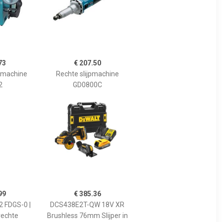
73
€ 207.50
pmachine
Rechte slijpmachine
2
GD0800C
99
€ 385.36
 FDGS-0 |
DCS438E2T-QW 18V XR
rechte
Brushless 76mm Slijper in