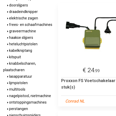
doorslijpers
draadeindknipper
elektrische zagen
frees- en schaafmachines
graveermachine
haakse slijpers
heteluchtpistolen
kabelkniptang
kitspuit
knabbelscharen,
€ 24
plaatscharen
.99
lasapparatuur
Proxxon FS Voetschakelaar
lijmpistolen
stuk(s)
multitools
nagelpistool, nietmachine
Conrad NL
ontstoppingsmachines
perstangen
piepschuimsnijders