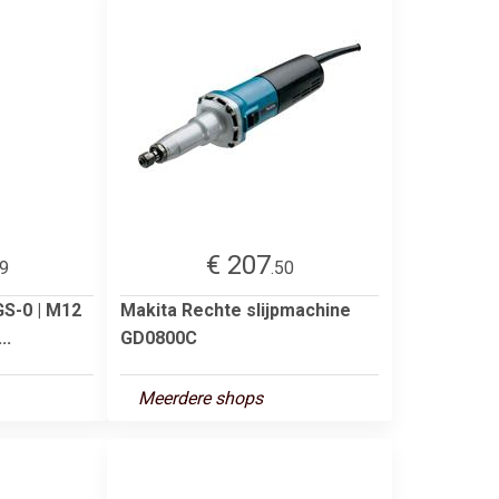
€ 207
99
.50
S-0 | M12
Makita Rechte slijpmachine
..
GD0800C
Meerdere shops