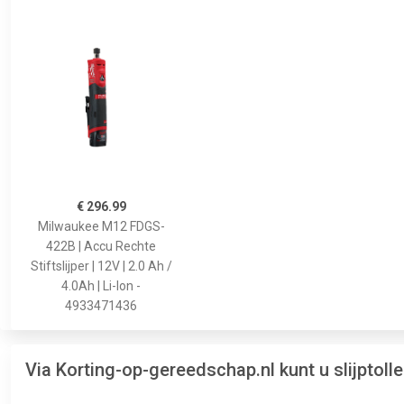
€ 296.99
Milwaukee M12 FDGS-
422B | Accu Rechte
Stiftslijper | 12V | 2.0 Ah /
4.0Ah | Li-Ion -
4933471436
Via Korting-op-gereedschap.nl kunt u slijptoll