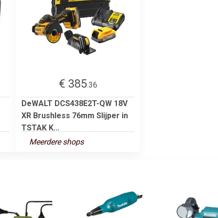
€ 385
.36
DeWALT DCS438E2T-QW 18V
XR Brushless 76mm Slijper in
TSTAK K...
Meerdere shops