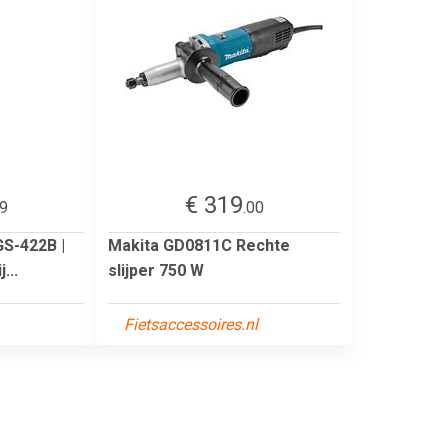
€ 319
99
.00
S-422B |
Makita GD0811C Rechte
...
slijper 750 W
Fietsaccessoires.nl