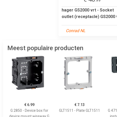
.99
hager GS2000 vrt - Socket
outlet (receptacle) GS2000 
Conrad NL
Meest populaire producten
€ 6.99
€ 7.13
G 2850 - Device box for
GLT1511 - Plate GLT1511
G 471
device mount wireway G
inst