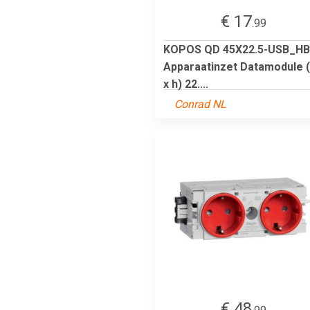
€ 17
.99
KOPOS QD 45X22.5-USB_HB
Apparaatinzet Datamodule 
x h) 22....
Conrad NL
€ 48