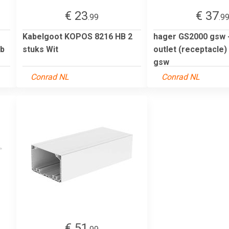
€ 23
€ 37
.99
.9
Kabelgoot KOPOS 8216 HB 2
hager GS2000 gsw 
(b
stuks Wit
outlet (receptacle
gsw
Conrad NL
Conrad NL
€ 51