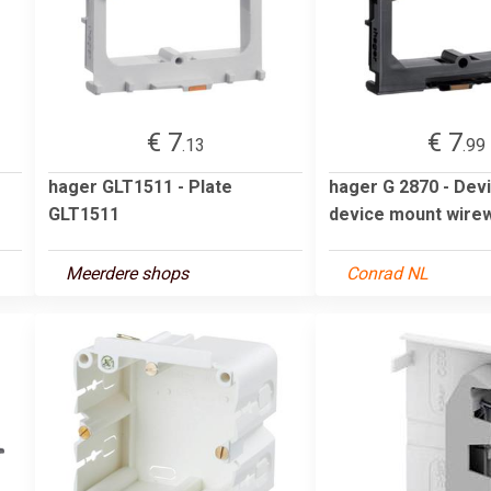
€ 7
€ 7
.13
.99
hager GLT1511 - Plate
hager G 2870 - Dev
GLT1511
device mount wire
Meerdere shops
Conrad NL