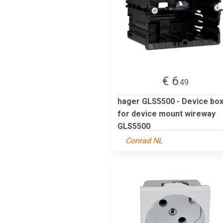
€ 6
.49
hager GLS5500 - Device bo
for device mount wireway
GLS5500
Conrad NL