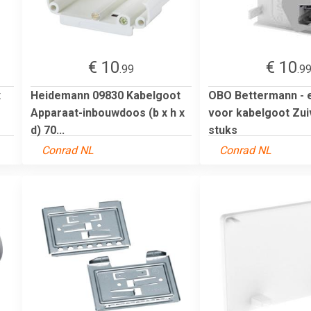
€ 10
€ 10
.99
.9
x
Heidemann 09830 Kabelgoot
OBO Bettermann - 
Apparaat-inbouwdoos (b x h x
voor kabelgoot Zuiv
d) 70...
stuks
Conrad NL
Conrad NL