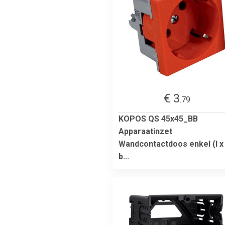
€ 3
.79
KOPOS QS 45x45_BB
Apparaatinzet
Wandcontactdoos enkel (l x
b...