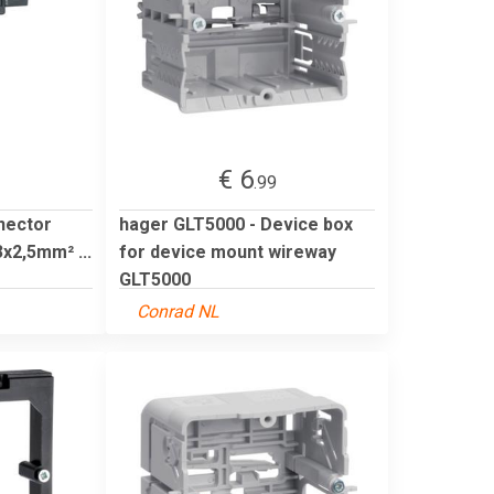
€ 6
.99
nector
hager GLT5000 - Device box
3x2,5mm² ...
for device mount wireway
GLT5000
Conrad NL