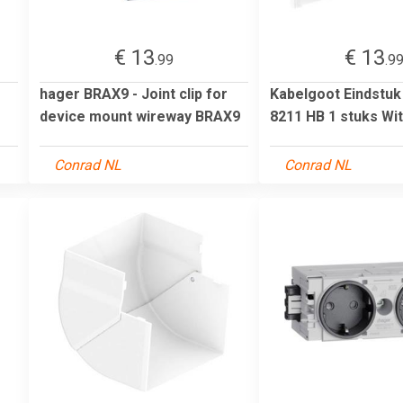
€ 13
€ 13
.99
.9
hager BRAX9 - Joint clip for
Kabelgoot Eindstu
device mount wireway BRAX9
8211 HB 1 stuks Wit
Conrad NL
Conrad NL