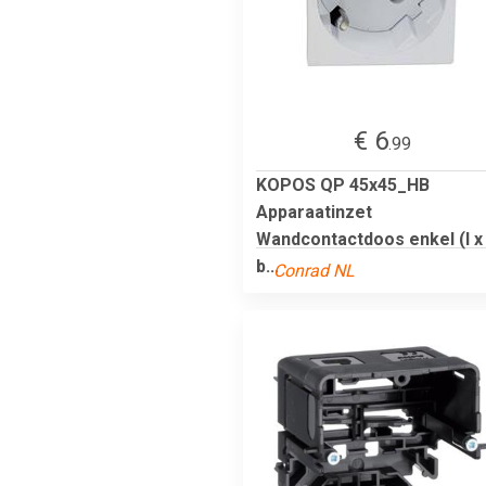
€ 6
.99
KOPOS QP 45x45_HB
Apparaatinzet
Wandcontactdoos enkel (l x
b...
Conrad NL