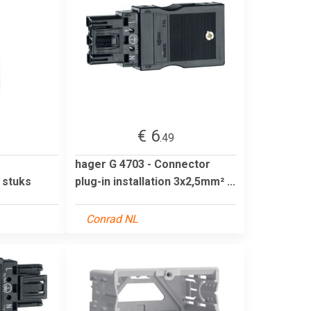
€ 6
.49
hager G 4703 - Connector
 stuks
plug-in installation 3x2,5mm² ...
Conrad NL