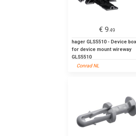
€ 9
.49
hager GLS5510 - Device bo
for device mount wireway
GLS5510
Conrad NL