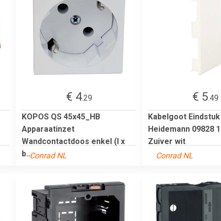
€ 4
€ 5
.29
.49
KOPOS QS 45x45_HB
Kabelgoot Eindstuk
Apparaatinzet
Heidemann 09828 1
Wandcontactdoos enkel (l x
Zuiver wit
b...
Conrad NL
Conrad NL