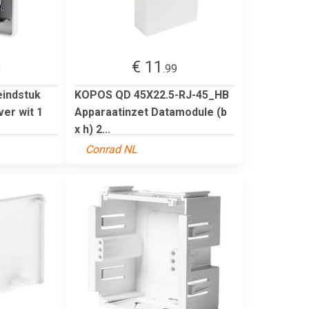
€ 11
9
.99
eindstuk
KOPOS QD 45X22.5-RJ-45_HB
er wit 1
Apparaatinzet Datamodule (b
x h) 2...
Conrad NL