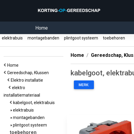
Home
elektrabuis
montagebanden
plintgoot systeem
toebehoren
Home
Gereedschap, Klu
Home
kabelgoot, elektrab
Gereedschap, Klussen
Elektro installatie
MERK:
elektro
installatiemateriaal
kabelgoot, elektrabuis
elektrabuis
montagebanden
plintgoot systeem
toebehoren