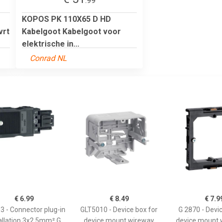
.99
KOPOS PK 110X65 D HD
vrt
Kabelgoot Kabelgoot voor
elektrische in...
Conrad NL
€ 6.99
€ 8.49
€ 7.9
3 - Connector plug-in
GLT5010 - Device box for
G 2870 - Devic
allation 3x2,5mm² G
device mount wireway
device mount 