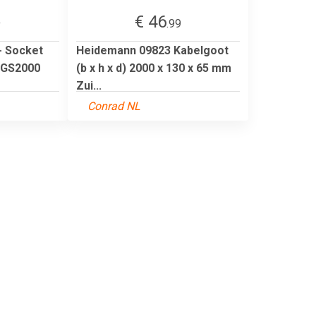
€ 46
9
.99
- Socket
Heidemann 09823 Kabelgoot
) GS2000
(b x h x d) 2000 x 130 x 65 mm
Zui...
Conrad NL