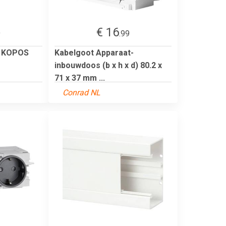
€ 16
9
.99
k KOPOS
Kabelgoot Apparaat-
inbouwdoos (b x h x d) 80.2 x
71 x 37 mm ...
Conrad NL