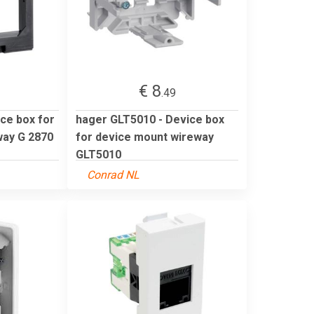
€ 8
.49
ice box for
hager GLT5010 - Device box
way G 2870
for device mount wireway
GLT5010
Conrad NL