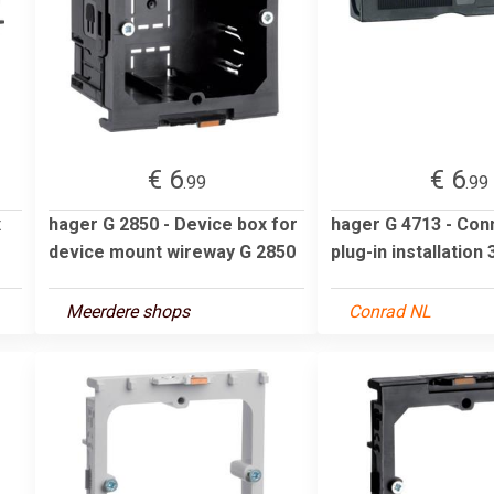
€ 6
€ 6
.99
.99
x
hager G 2850 - Device box for
hager G 4713 - Con
device mount wireway G 2850
plug-in installation 
Meerdere shops
Conrad NL