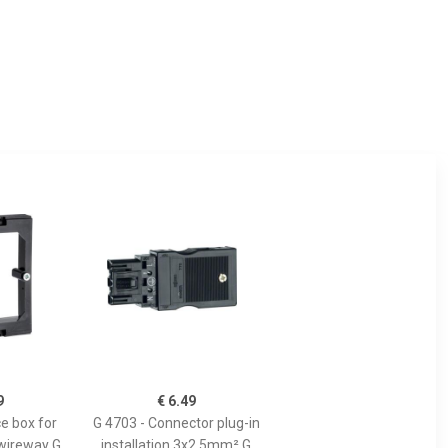
9
€ 6.49
e box for
G 4703 - Connector plug-in
wireway G
installation 3x2,5mm² G