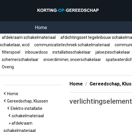
Home
afdekraam schakelmateriaal
afdichtingsset tegelinbouw schakelma
schakelaar, wcd
communicatietechniek schakelmateriaal
communik
filterspoel
inbouwdoos
installatieschakelaar
jaloezieschakelaar
schemerschakelaar
snoerdimmer, snoerschakelaar
spatwaterdich
Overig
Home
Gereedschap, Klu
Home
verlichtingselemen
Gereedschap, Klussen
Elektro installatie
schakelmateriaal
afdekraam
schakelmateriaal