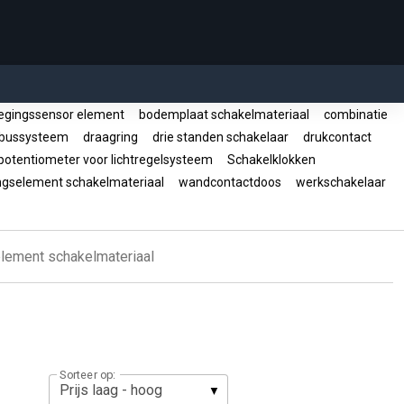
gingssensor element
bodemplaat schakelmateriaal
combinatie
 bussysteem
draagring
drie standen schakelaar
drukcontact
otentiometer voor lichtregelsysteem
Schakelklokken
ingselement schakelmateriaal
wandcontactdoos
werkschakelaar
element schakelmateriaal
Sorteer op: