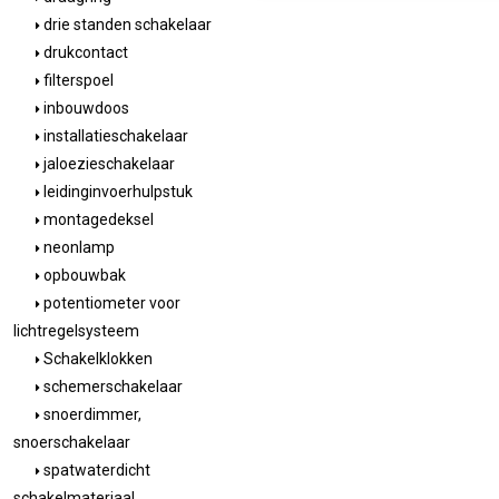
drie standen schakelaar
drukcontact
filterspoel
inbouwdoos
installatieschakelaar
jaloezieschakelaar
leidinginvoerhulpstuk
montagedeksel
neonlamp
opbouwbak
potentiometer voor
lichtregelsysteem
Schakelklokken
schemerschakelaar
snoerdimmer,
snoerschakelaar
spatwaterdicht
schakelmateriaal