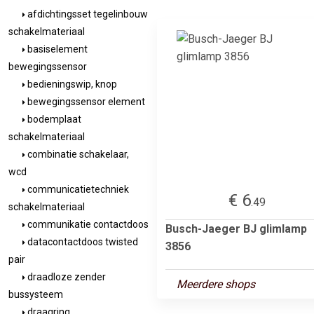
afdichtingsset tegelinbouw
schakelmateriaal
basiselement
bewegingssensor
bedieningswip, knop
bewegingssensor element
bodemplaat
schakelmateriaal
combinatie schakelaar,
wcd
communicatietechniek
€ 6
.49
schakelmateriaal
communikatie contactdoos
Busch-Jaeger BJ glimlamp
datacontactdoos twisted
3856
pair
draadloze zender
Meerdere shops
bussysteem
draagring