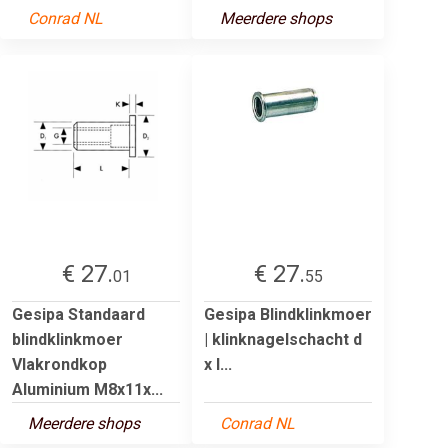
Conrad NL
Meerdere shops
€ 27.
€ 27.
01
55
Gesipa Standaard
Gesipa Blindklinkmoer
blindklinkmoer
| klinknagelschacht d
Vlakrondkop
x l...
Aluminium M8x11x...
Meerdere shops
Conrad NL