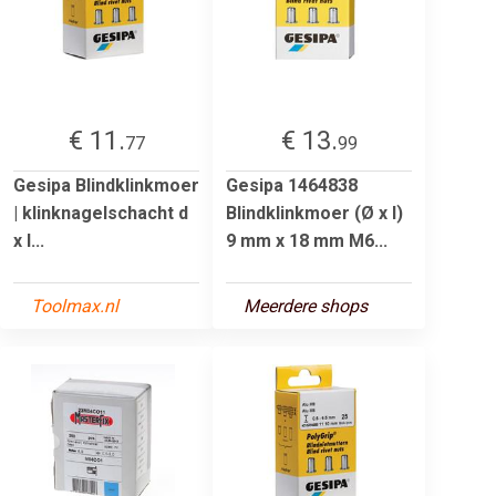
€ 11.
€ 13.
77
99
Gesipa Blindklinkmoer
Gesipa 1464838
| klinknagelschacht d
Blindklinkmoer (Ø x l)
x l...
9 mm x 18 mm M6...
Toolmax.nl
Meerdere shops