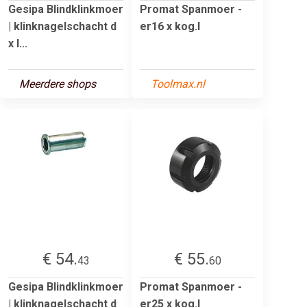
Gesipa Blindklinkmoer
Promat Spanmoer -
| klinknagelschacht d
er16 x kog.l
x l...
Meerdere shops
Toolmax.nl
€ 54.
€ 55.
43
60
Gesipa Blindklinkmoer
Promat Spanmoer -
| klinknagelschacht d
er25 x kog.l