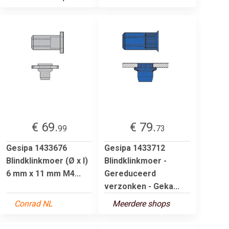
€ 69.
€ 79.
99
73
Gesipa 1433676
Gesipa 1433712
Blindklinkmoer (Ø x l)
Blindklinkmoer -
6 mm x 11 mm M4...
Gereduceerd
verzonken - Geka...
Conrad NL
Meerdere shops