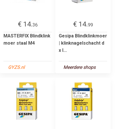
€ 14.
€ 14.
36
99
MASTERFIX Blindklink
Gesipa Blindklinkmoer
moer staal M4
| klinknagelschacht d
x l...
GYZS.nl
Meerdere shops