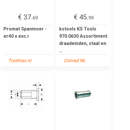
€ 37.
€ 45.
69
99
Promat Spanmoer -
kstools KS Tools
er40 x exc.r
970.0630 Assortiment
draadeinden, staal en
...
Toolmax.nl
Conrad NL