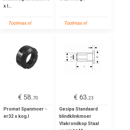
x l...
Toolmax.nl
Toolmax.nl
€ 58.
€ 63.
70
23
Promat Spanmoer -
Gesipa Standaard
er32 x kog.l
blindklinkmoer
Vlakrondkop Staal