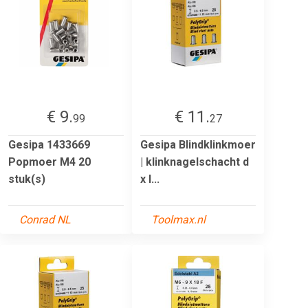
€ 9.
€ 11.
99
27
Gesipa 1433669
Gesipa Blindklinkmoer
Popmoer M4 20
| klinknagelschacht d
stuk(s)
x l...
Conrad NL
Toolmax.nl