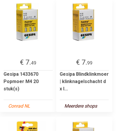
€ 7.
€ 7.
49
99
Gesipa 1433670
Gesipa Blindklinkmoer
Popmoer M4 20
| klinknagelschacht d
stuk(s)
x l...
Conrad NL
Meerdere shops