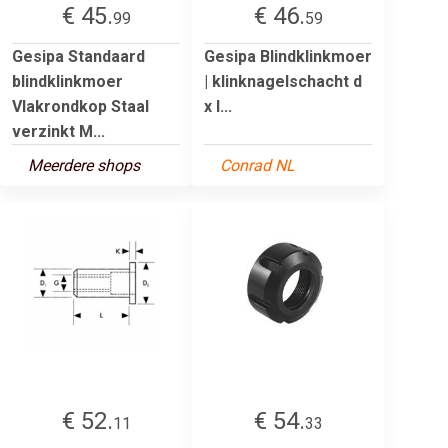
€ 45.
€ 46.
99
59
Gesipa Standaard
Gesipa Blindklinkmoer
blindklinkmoer
| klinknagelschacht d
Vlakrondkop Staal
x l...
verzinkt M...
Meerdere shops
Conrad NL
€ 52.
€ 54.
11
33