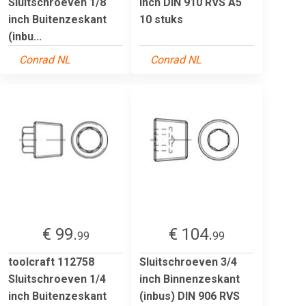
Sluitschroeven 1/8
inch DIN 910 RVS A5
inch Buitenzeskant
10 stuks
(inbu...
Conrad NL
Conrad NL
€ 99.
€ 104.
99
99
toolcraft 112758
Sluitschroeven 3/4
Sluitschroeven 1/4
inch Binnenzeskant
inch Buitenzeskant
(inbus) DIN 906 RVS