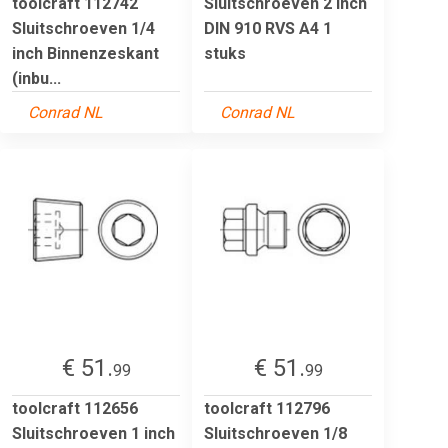
toolcraft 112742
Sluitschroeven 2 inch
Sluitschroeven 1/4
DIN 910 RVS A4 1
inch Binnenzeskant
stuks
(inbu...
Conrad NL
Conrad NL
€ 51.
€ 51.
99
99
toolcraft 112656
toolcraft 112796
Sluitschroeven 1 inch
Sluitschroeven 1/8