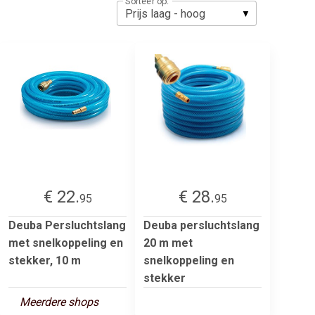
Sorteer op:
€ 22.
€ 28.
95
95
Deuba Persluchtslang
Deuba persluchtslang
met snelkoppeling en
20 m met
stekker, 10 m
snelkoppeling en
stekker
Meerdere shops