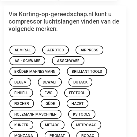
Via Korting-op-gereedschap.nl kunt u
compressor luchtslangen vinden van de
volgende merken:
ADMIRAL
AEROTEC
AIRPRESS
AS - SCHWABE
ASSCHWABE
BRÜDER MANNESMANN
BRILLIANT TOOLS
DEUBA
DEWALT
DUTACK
EINHELL
EWO
FESTOOL
FISCHER
GÜDE
HAZET
HOLZMANN MASCHINEN
KS TOOLS
KUNZER
METABO
METROVAC
MONZANA
PROMAT
RODAC