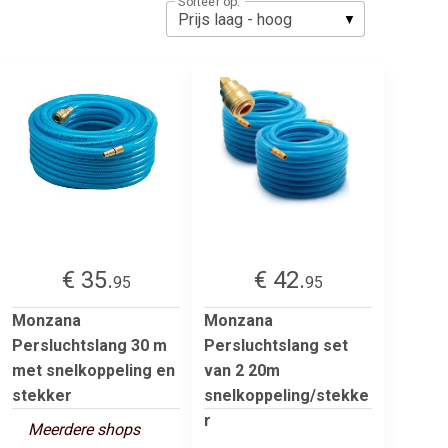
Sorteer op:
€ 35.
€ 42.
95
95
Monzana
Monzana
Persluchtslang 30 m
Persluchtslang set
met snelkoppeling en
van 2 20m
stekker
snelkoppeling/stekke
r
Meerdere shops