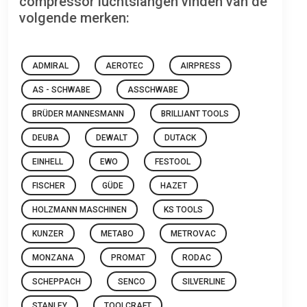
compressor luchtslangen vinden van de
volgende merken:
ADMIRAL
AEROTEC
AIRPRESS
AS - SCHWABE
ASSCHWABE
BRÜDER MANNESMANN
BRILLIANT TOOLS
DEUBA
DEWALT
DUTACK
EINHELL
EWO
FESTOOL
FISCHER
GÜDE
HAZET
HOLZMANN MASCHINEN
KS TOOLS
KUNZER
METABO
METROVAC
MONZANA
PROMAT
RODAC
SCHEPPACH
SENCO
SILVERLINE
STANLEY
TOOLCRAFT