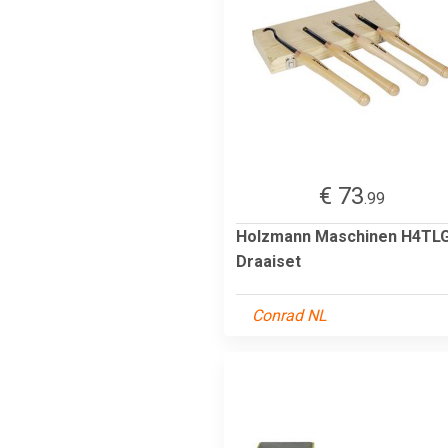
€ 73
.99
Holzmann Maschinen H4TL
Draaiset
Conrad NL