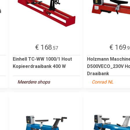
€ 168
€ 169
.57
.
Einhell TC-WW 1000/1 Hout
Holzmann Maschin
Kopieerdraaibank 400 W
D500VECO_230V Ho
Draaibank
Meerdere shops
Conrad NL