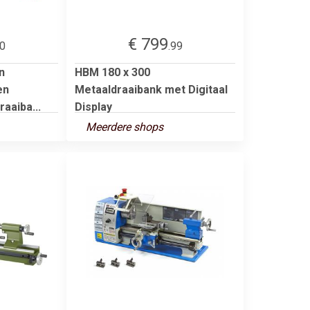
€ 799
00
.99
n
HBM 180 x 300
en
Metaaldraaibank met Digitaal
aaiba...
Display
Meerdere shops