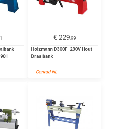
€ 229
31
.99
aibank
Holzmann D300F_230V Hout
6901
Draaibank
Conrad NL