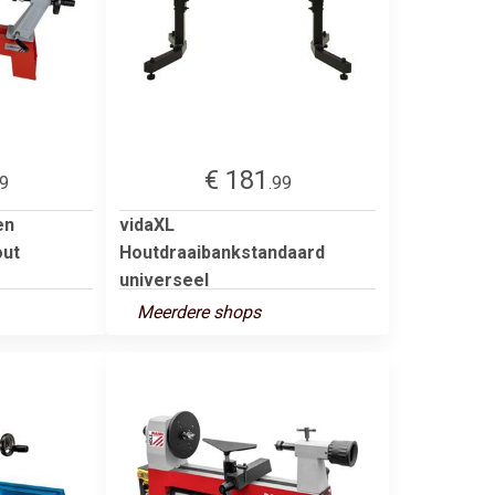
€ 181
99
.99
en
vidaXL
ut
Houtdraaibankstandaard
universeel
Meerdere shops