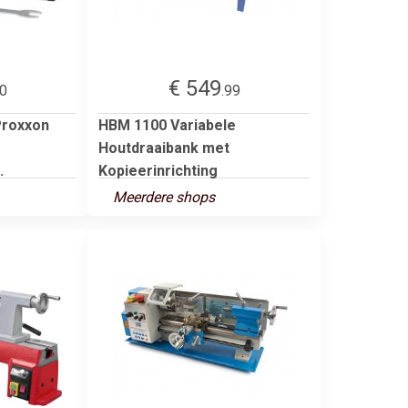
€ 549
00
.99
Proxxon
HBM 1100 Variabele
Houtdraaibank met
.
Kopieerinrichting
Meerdere shops