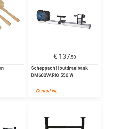
€ 137
9
.50
en
Scheppach Houtdraaibank
DM600VARIO 550 W
Conrad NL