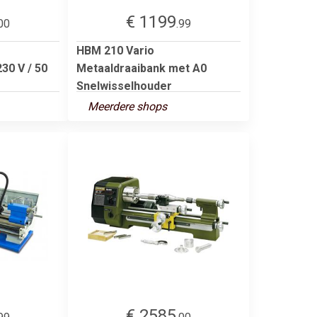
€ 1199
00
.99
HBM 210 Vario
30 V / 50
Metaaldraaibank met A0
Snelwisselhouder
Meerdere shops
€ 2585