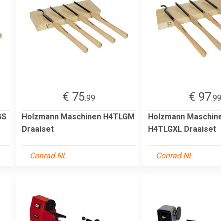
€ 75
€ 97
.99
.9
GS
Holzmann Maschinen H4TLGM
Holzmann Maschin
Draaiset
H4TLGXL Draaiset
Conrad NL
Conrad NL