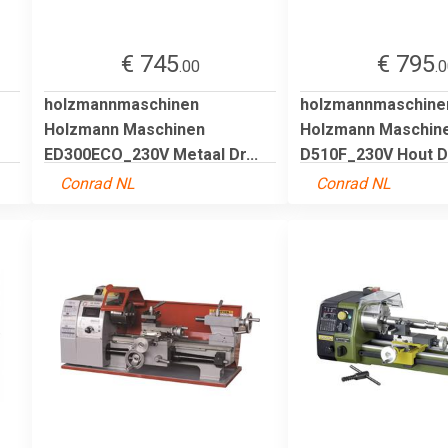
€ 745
€ 795
.00
.
holzmannmaschinen
holzmannmaschine
Holzmann Maschinen
Holzmann Maschin
ED300ECO_230V Metaal Dr...
D510F_230V Hout Dr
Conrad NL
Conrad NL