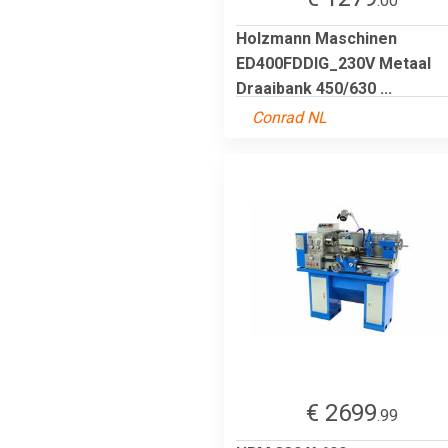
.00
Holzmann Maschinen
ED400FDDIG_230V Metaal
Draaibank 450/630 ...
Conrad NL
€ 2699
.99