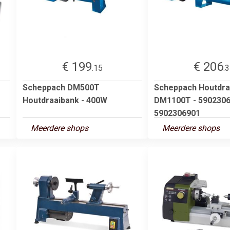
€ 199
€ 206
.15
.
Scheppach DM500T
Scheppach Houtdra
Houtdraaibank - 400W
DM1100T - 590230
5902306901
Meerdere shops
Meerdere shops