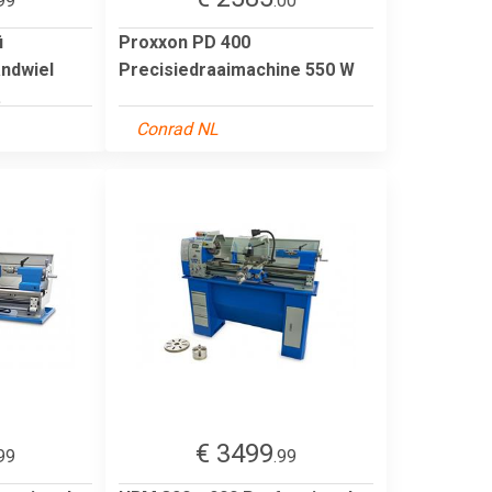
99
.00
i
Proxxon PD 400
ndwiel
Precisiedraaimachine 550 W
.
Conrad NL
€ 3499
99
.99