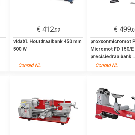
€ 412
€ 499
.99
.
vidaXL Houtdraaibank 450 mm
proxxonmicromot 
500 W
Micromot FD 150/E
precisiedraaibank ..
Conrad NL
Conrad NL