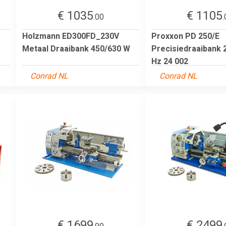
€ 1035
€ 1105
.00
.
Holzmann ED300FD_230V
Proxxon PD 250/E
Metaal Draaibank 450/630 W
Precisiedraaibank 2
Hz 24 002
Conrad NL
Conrad NL
€ 1699
€ 2499