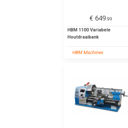
€ 649
.99
HBM 1100 Variabele
Houtdraaibank
HBM Machines