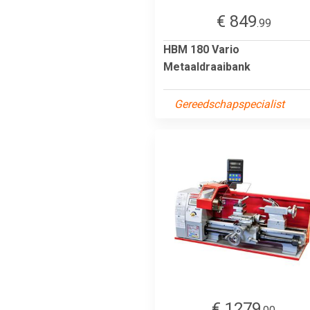
€ 849
.99
HBM 180 Vario
Metaaldraaibank
Gereedschapspecialist
€ 1279